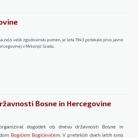
ovine
a zelo velik zgodovinski pomen, je leta 1943 potekalo prvo javno
rcegovine) v Mrkonjić Gradu.
državnosti Bosne in Hercegovine
 organiziral dogodek ob dnevu državnosti Bosne in
podom
Bogićem Bogićevićem
. V preteklih dveh letih smo