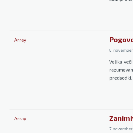
Pogovo
Array
8. november
Velika več
razumevan
predsodki.
Zanimi
Array
7. november