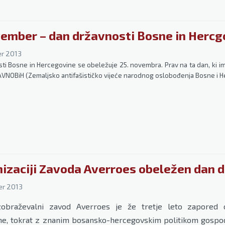
vember – dan državnosti Bosne in Hercg
r 2013
ti Bosne in Hercegovine se obeležuje 25. novembra. Prav na ta dan, ki im
VNOBiH (Zemaljsko antifašističko vijeće narodnog oslobođenja Bosne i He
nizaciji Zavoda Averroes obeležen dan 
er 2013
izobraževalni zavod Averroes je že tretje leto zapored
ne, tokrat z znanim bosansko-hercegovskim politikom gos