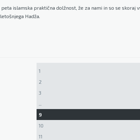
 peta islamska praktična dolžnost, že za nami in so se skoraj vs
 letošnjega Hadža.
1
2
3
...
9
10
11