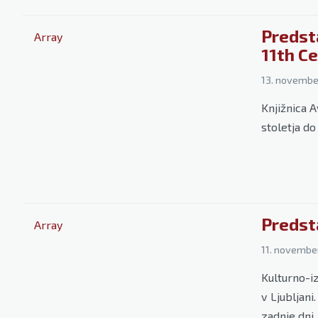
Predst
Array
11th C
13. novembe
Knjižnica A
stoletja d
Predsta
Array
11. novembe
Kulturno-i
v Ljubljan
zadnje dni.