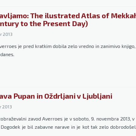
avljamo: The ilustrated Atlas of Mekkah
entury to the Present Day)
r 2013
verroes je pred kratkim dobila zelo vredno in zanimivo knjigo, i
o danes.
va Pupan in Oždrljani v Ljubljani
r 2013
zobraževalni zavod Averroes je v soboto, 9. novembra 2013, v 
i. Dogodek je bil zabavne narave in je kot tak zelo dobrodoše