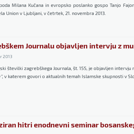
spoda Milana Kučana in evropsko poslanko gospo Tanjo Fajon
a Union v Ljubljani, v četrtek, 21. novembra 2013.
ebškem Journalu objavljen intervju z 
r 2013
i številki zagrebškega Journala, št. 155, je objavljen intervj
'
, v katerem govori o aktualnih temah Islamske skupnosti v Slo
iran hitri enodnevni seminar bosanskega 