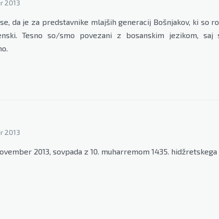
r 2013
, da je za predstavnike mlajših generacij Bošnjakov, ki so rojen
venski. Tesno so/smo povezani z bosanskim jezikom, saj 
no.
r 2013
 november 2013, sovpada z 10. muharremom 1435. hidžretskega l