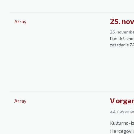
25. no
Array
25. novembe
Dan državnos
zasedanje ZA
V orga
Array
22. novemb
Kulturno-
Hercegovi