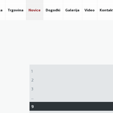
ca
Trgovina
Novice
Dogodki
Galerija
Video
Kontak
1
2
3
...
9