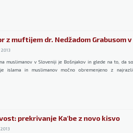
r z muftijem dr. Nedžadom Grabusom v o
 2013
ina muslimanov v Sloveniji je Bošnjakov in glede na to, da so
je islama in muslimanov močno obremenjeno z najrazlič
vost: prekrivanje Ka'be z novo kisvo
 2013