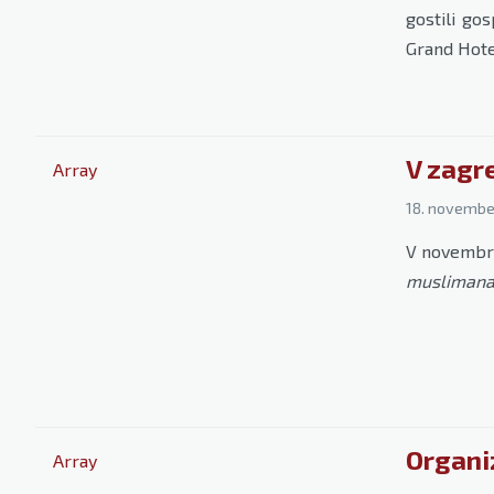
gostili go
Grand Hotel
V zagr
Array
18. novembe
V novembrsk
muslimana'
Organiz
Array