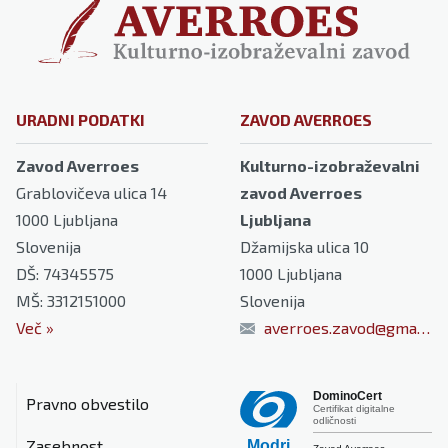
URADNI PODATKI
ZAVOD AVERROES
Zavod Averroes
Kulturno-izobraževalni
Grablovičeva ulica 14
zavod Averroes
1000
Ljubljana
Ljubljana
Slovenija
Džamijska ulica 10
DŠ: 74345575
1000
Ljubljana
MŠ: 3312151000
Slovenija
Več
»
averroes.zavod@gmail.com
DominoCert
Pravno obvestilo
Certifikat digitalne
odličnosti
Zasebnost
Modri