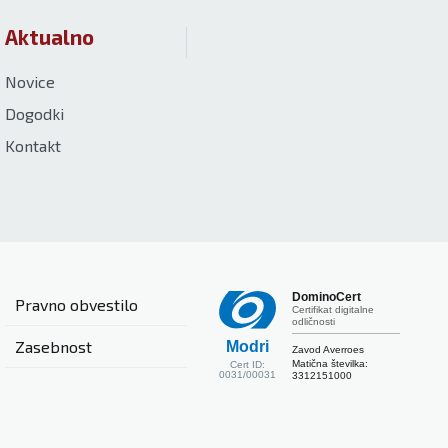
Aktualno
Novice
Dogodki
Kontakt
DominoCert
Pravno obvestilo
Certifikat digitalne
odličnosti
Zasebnost
Modri
Zavod Averroes
Matična številka:
Cert ID:
0031/00031
3312151000