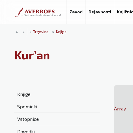
Zavod
Dejavnosti
Knjižni
»
»
»
Trgovina
»
Knjige
Kur’an
Knjige
Spominki
Array
Vstopnice
Dogodki