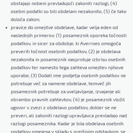
obstajajo nobeni prevladujoči zakoniti razlogi, (4)
osebni podatki so bili obdelani nezakonito, (5) če tako
določa zakon;
pravice do omejitve obdelave, kadar velja eden od
naslednjih primerov: (1) posameznik oporeka točnosti
podatkov, in sicer za obdobje, ki Averroes omogoča
preveriti točnost osebnih podatkov, (2) je obdelava
nezakonita in posameznik nasprotuje izbrisu osebnih
podatkov ter namesto tega zahteva omejitev njihove
uporabe, (3) Dodati ime podjetja osebnih podatkov ne
potrebuje več za namene obdelave, temveč jih
posameznik potrebuje za uveljavljanje, izvajanje ali
obrambo pravnih zahtevkov, (4) je posameznik vložil
ugovor v zvezi z obdelavo podatkov, dokler se ne
preveri, ali zakoniti razlogi upravljavca prevladajo nad
razlogi posameznika. Kadar je bila obdelava osebnih
podatkov omejena v skladu s prejšnjim odstavkom, se