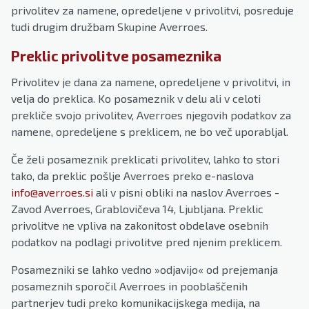
privolitev za namene, opredeljene v privolitvi, posreduje
tudi drugim družbam Skupine Averroes.
Preklic privolitve posameznika
Privolitev je dana za namene, opredeljene v privolitvi, in
velja do preklica. Ko posameznik v delu ali v celoti
prekliče svojo privolitev, Averroes njegovih podatkov za
namene, opredeljene s preklicem, ne bo več uporabljal.
Če želi posameznik preklicati privolitev, lahko to stori
tako, da preklic pošlje Averroes preko e-naslova
info@averroes.si
ali v pisni obliki na naslov Averroes -
Zavod Averroes, Grablovičeva 14, Ljubljana. Preklic
privolitve ne vpliva na zakonitost obdelave osebnih
podatkov na podlagi privolitve pred njenim preklicem.
Posamezniki se lahko vedno »odjavijo« od prejemanja
posameznih sporočil Averroes in pooblaščenih
partnerjev tudi preko komunikacijskega medija, na