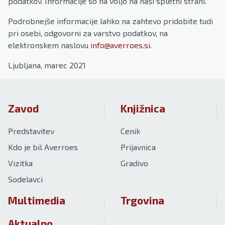
podatkov. Informacije so na voljo na naši spletni strani.
Podrobnejše informacije lahko na zahtevo pridobite tudi
pri osebi, odgovorni za varstvo podatkov, na
elektronskem naslovu
info@averroes.si
.
Ljubljana, marec 2021
Zavod
Knjižnica
Predstavitev
Cenik
Kdo je bil Averroes
Prijavnica
Vizitka
Gradivo
Sodelavci
Multimedia
Trgovina
Aktualno