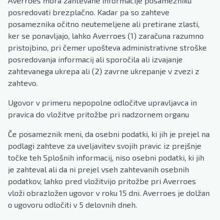
Averroes mora zahtevane informacije posamezniku
posredovati brezplačno. Kadar pa so zahteve
posameznika očitno neutemeljene ali pretirane zlasti,
ker se ponavljajo, lahko Averroes (1) zaračuna razumno
pristojbino, pri čemer upošteva administrativne stroške
posredovanja informacij ali sporočila ali izvajanje
zahtevanega ukrepa ali (2) zavrne ukrepanje v zvezi z
zahtevo.
Ugovor v primeru nepopolne odločitve upravljavca in
pravica do vložitve pritožbe pri nadzornem organu
Če posameznik meni, da osebni podatki, ki jih je prejel na
podlagi zahteve za uveljavitev svojih pravic iz prejšnje
točke teh Splošnih informacij, niso osebni podatki, ki jih
je zahteval ali da ni prejel vseh zahtevanih osebnih
podatkov, lahko pred vložitvijo pritožbe pri Averroes
vloži obrazložen ugovor v roku 15 dni. Averroes je dolžan
o ugovoru odločiti v 5 delovnih dneh.