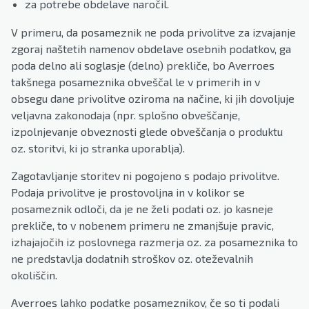
za potrebe obdelave naročil.
V primeru, da posameznik ne poda privolitve za izvajanje
zgoraj naštetih namenov obdelave osebnih podatkov, ga
poda delno ali soglasje (delno) prekliče, bo Averroes
takšnega posameznika obveščal le v primerih in v
obsegu dane privolitve oziroma na načine, ki jih dovoljuje
veljavna zakonodaja (npr. splošno obveščanje,
izpolnjevanje obveznosti glede obveščanja o produktu
oz. storitvi, ki jo stranka uporablja).
Zagotavljanje storitev ni pogojeno s podajo privolitve.
Podaja privolitve je prostovoljna in v kolikor se
posameznik odloči, da je ne želi podati oz. jo kasneje
prekliče, to v nobenem primeru ne zmanjšuje pravic,
izhajajočih iz poslovnega razmerja oz. za posameznika to
ne predstavlja dodatnih stroškov oz. oteževalnih
okoliščin.
Averroes lahko podatke posameznikov, če so ti podali