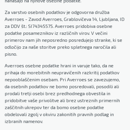
nanašajo na njihove osebne podatke.
Za varstvo osebnih podatkov je odgovorna družba
Averroes - Zavod Averroes, Grablovičeva 14, Ljubljana, ID
za DDV št.: SI74345575. Averroes pridobiva osebne
podatke posameznikov iz različnih virov. V večini
primerov nam jih neposredno posredujejo stranke, ki se
odločijo za naše storitve preko spletnega naročila ali
pisno.
Averroes osebne podatke hrani in varuje tako, da ne
prihaja do morebitnih neupravičenih razkritij podatkov
nepooblaščenim osebam. Pri Averroes se zavezujemo,
da osebnih podatkov ne bomo posredovali, posodili ali
prodali tretji osebi brez predhodnega obvestila in
pridobitve vaše privolitve ali brez ustreznih primernih
zaščitnih ukrepov ter da bomo osebne podatke
obdelovali zgolj v okviru zakonitih pravnih podlag in
izbranih namenov.