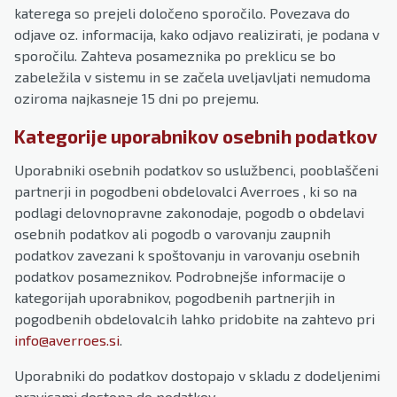
katerega so prejeli določeno sporočilo. Povezava do
odjave oz. informacija, kako odjavo realizirati, je podana v
sporočilu. Zahteva posameznika po preklicu se bo
zabeležila v sistemu in se začela uveljavljati nemudoma
oziroma najkasneje 15 dni po prejemu.
Kategorije uporabnikov osebnih podatkov
Uporabniki osebnih podatkov so uslužbenci, pooblaščeni
partnerji in pogodbeni obdelovalci Averroes , ki so na
podlagi delovnopravne zakonodaje, pogodb o obdelavi
osebnih podatkov ali pogodb o varovanju zaupnih
podatkov zavezani k spoštovanju in varovanju osebnih
podatkov posameznikov. Podrobnejše informacije o
kategorijah uporabnikov, pogodbenih partnerjih in
pogodbenih obdelovalcih lahko pridobite na zahtevo pri
info@averroes.si
.
Uporabniki do podatkov dostopajo v skladu z dodeljenimi
pravicami dostopa do podatkov.