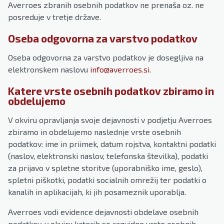
Averroes zbranih osebnih podatkov ne prenaša oz. ne
posreduje v tretje države.
Oseba odgovorna za varstvo podatkov
Oseba odgovorna za varstvo podatkov je dosegljiva na
elektronskem naslovu
info@averroes.si
.
Katere vrste osebnih podatkov zbiramo in
obdelujemo
V okviru opravljanja svoje dejavnosti v podjetju Averroes
zbiramo in obdelujemo naslednje vrste osebnih
podatkov: ime in priimek, datum rojstva, kontaktni podatki
(naslov, elektronski naslov, telefonska številka), podatki
za prijavo v spletne storitve (uporabniško ime, geslo),
spletni piškotki, podatki socialnih omrežij ter podatki o
kanalih in aplikacijah, ki jih posameznik uporablja.
Averroes vodi evidence dejavnosti obdelave osebnih
podatkov, v okviru katerih so razvidne vrste osebnih