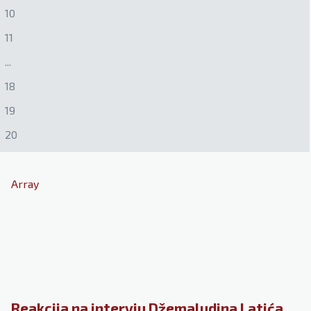
10
11
...
18
19
20
Array
Reakcija na intervju Džemaludina Latića