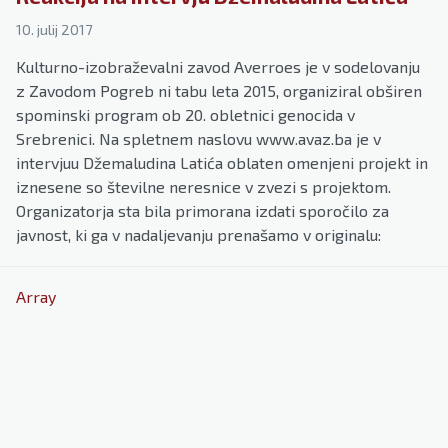
10. julij 2017
Kulturno-izobraževalni zavod Averroes je v sodelovanju
z Zavodom Pogreb ni tabu leta 2015, organiziral obširen
spominski program ob 20. obletnici genocida v
Srebrenici. Na spletnem naslovu www.avaz.ba je v
intervjuu Džemaludina Latića oblaten omenjeni projekt in
iznesene so številne neresnice v zvezi s projektom.
Organizatorja sta bila primorana izdati sporočilo za
javnost, ki ga v nadaljevanju prenašamo v originalu:
Array