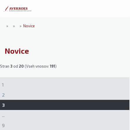
»
»
»
Novice
Novice
Stran
3
od
20
(Vseh vnosov:
191
)
1
2
3
...
9