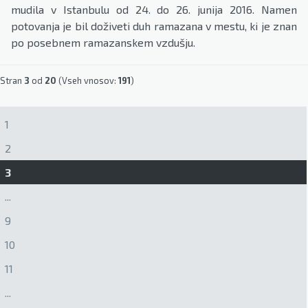
mudila v Istanbulu od 24. do 26. junija 2016. Namen
potovanja je bil doživeti duh ramazana v mestu, ki je znan
po posebnem ramazanskem vzdušju.
Stran
3
od
20
(Vseh vnosov:
191
)
1
2
3
...
9
10
11
...