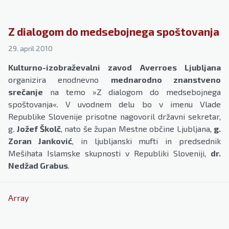
Z dialogom do medsebojnega spoštovanja
29. april 2010
Kulturno-izobraževalni zavod Averroes Ljubljana
organizira enodnevno
mednarodno znanstveno
srečanje
na temo »Z dialogom do medsebojnega
spoštovanja«. V uvodnem delu bo v imenu Vlade
Republike Slovenije prisotne nagovoril državni sekretar,
g
.
Jožef Školč
, nato še župan Mestne občine Ljubljana,
g.
Zoran Janković
, in ljubljanski mufti in predsednik
Mešihata Islamske skupnosti v Republiki Sloveniji,
dr.
Nedžad Grabus
.
Array