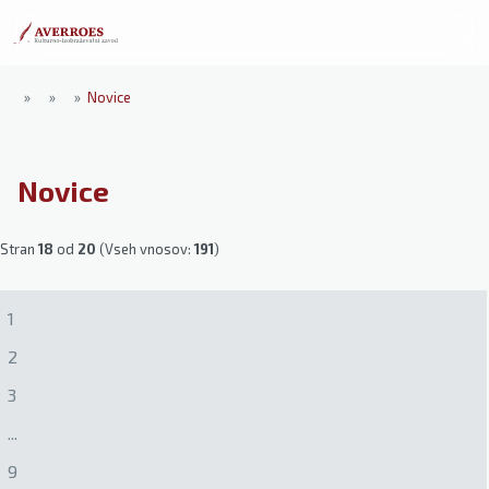
»
»
»
Novice
Novice
Stran
18
od
20
(Vseh vnosov:
191
)
1
2
3
...
9