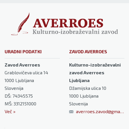
URADNI PODATKI
ZAVOD AVERROES
Zavod Averroes
Kulturno-izobraževalni
Grablovičeva ulica 14
zavod Averroes
1000
Ljubljana
Ljubljana
Slovenija
Džamijska ulica 10
DŠ: 74345575
1000
Ljubljana
MŠ: 3312151000
Slovenija
Več
»
averroes.zavod@gmail.com