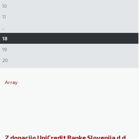
10
11
...
18
19
20
Array
Z donacijo UniCredit Banke Slovenija d.d.