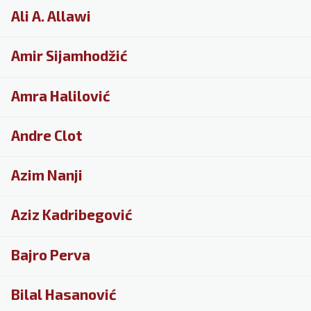
Ali A. Allawi
Amir Sijamhodžić
Amra Halilović
Andre Clot
Azim Nanji
Aziz Kadribegović
Bajro Perva
Bilal Hasanović