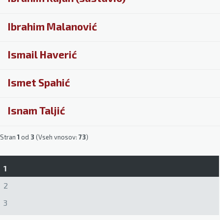
Ibrahim Malanović
Ismail Haverić
Ismet Spahić
Isnam Taljić
Stran
1
od
3
(Vseh vnosov:
73
)
1
2
3