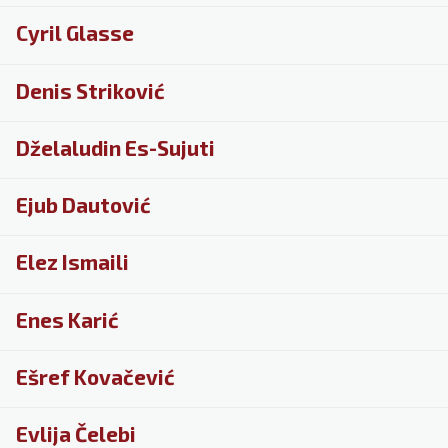
Cyril Glasse
Denis Striković
Dželaludin Es-Sujuti
Ejub Dautović
Elez Ismaili
Enes Karić
Ešref Kovačević
Evlija Čelebi