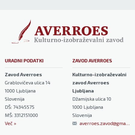
URADNI PODATKI
ZAVOD AVERROES
Zavod Averroes
Kulturno-izobraževalni
Grablovičeva ulica 14
zavod Averroes
1000
Ljubljana
Ljubljana
Slovenija
Džamijska ulica 10
DŠ: 74345575
1000
Ljubljana
MŠ: 3312151000
Slovenija
Več
»
averroes.zavod@gmail.com