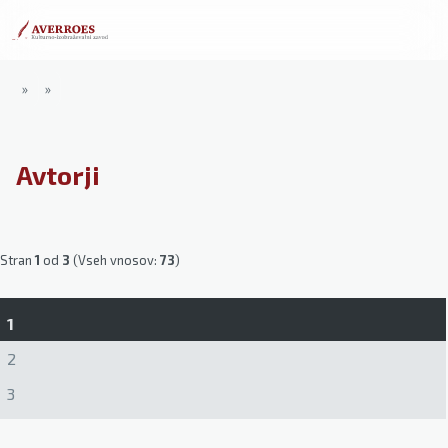
»
»
Avtorji
Stran
1
od
3
(Vseh vnosov:
73
)
1
2
3