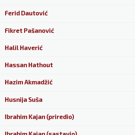
Ferid Dautović
Fikret Pašanović
Halil Haverić
Hassan Hathout
Hazim Akmadžić
Husnija Suša
Ibrahim Kajan (priredio)
Ibrahim Kajan (sastavio)