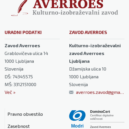
URADNI PODATKI
ZAVOD AVERROES
Zavod Averroes
Kulturno-izobraževalni
Grablovičeva ulica 14
zavod Averroes
1000
Ljubljana
Ljubljana
Slovenija
Džamijska ulica 10
DŠ: 74345575
1000
Ljubljana
MŠ: 3312151000
Slovenija
Več
»
averroes.zavod@gmail.com
DominoCert
Pravno obvestilo
Certifikat digitalne
odličnosti
Zasebnost
Modri
Zavod Averroes